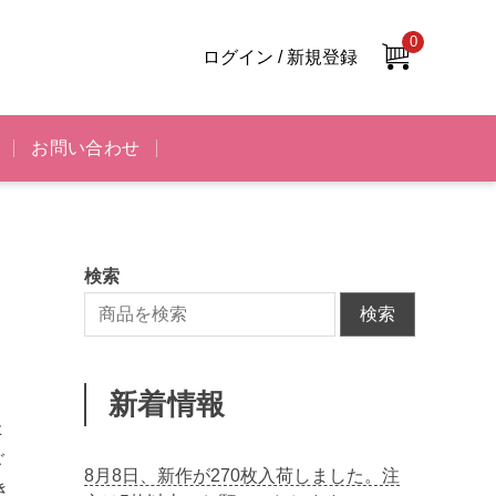
0
ログイン / 新規登録
お問い合わせ
メ
検索
検索
新着情報
た
ご
8月8日、新作が270枚入荷しました。注
き