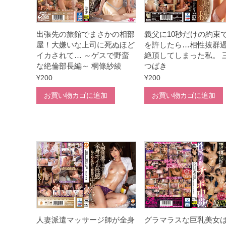
出張先の旅館でまさかの相部
義父に10秒だけの約束
屋！大嫌いな上司に死ぬほど
を許したら…相性抜群
イカされて… ～ゲスで野蛮
絶頂してしまった私。 
な絶倫部長編～ 桐條紗綾
つばき
¥
200
¥
200
お買い物カゴに追加
お買い物カゴに追加
人妻派遣マッサージ師が全身
グラマラスな巨乳美女