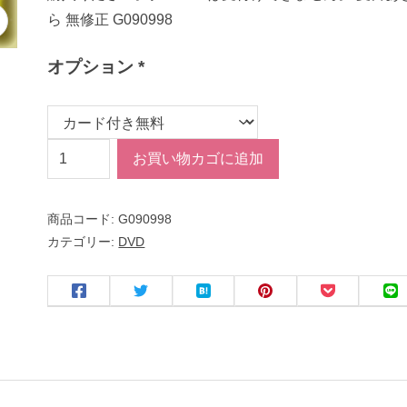
ら 無修正 G090998
オプション
*
【
お買い物カゴに追加
極
秘
商品コード:
G090998
流
カテゴリー:
DVD
出
】
モ
ザ
イ
ク
破