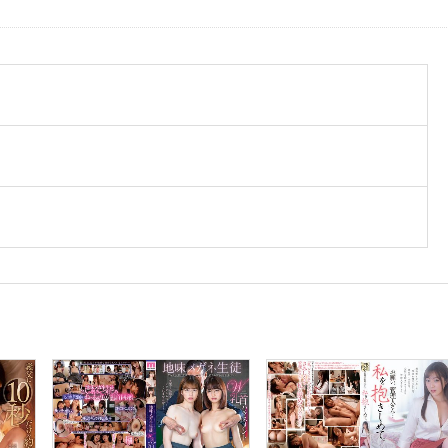
壊
版
リ
メ
イ
ク
夏
目
あ
き
ら
個